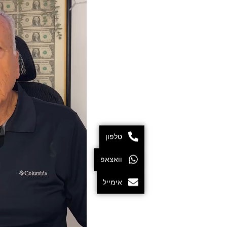
טלפון
וואצאפ
אימייל