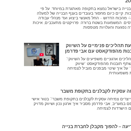
בנייה בישראל נמצא בתקופה מאתגרת במיוחד. על פי
ת, קיים כיום מחסור בעובדים בענף הבנייה של למעלה
מ־40% מהכוח הדרוש – החל מאנשי ביצוע ועד מנהלי עבודה
סים. המשמעות בשטח ברורה: פרויקטים מתעכבים, איכות
ה נפגעת והעלויות מטפסות.
 תהליכים פנימיים על השיווק
נות מהפודקאסט עם אבי פדרמן
ליכים ארגוניים משפיעים על השיווק?
שתף תובנות מהפודקאסט "שיווק
 על איך שינוי מבפנים מוביל לצמיחה
 משמעותית.
ה עסקית לקבלנים בתקופת משבר
ייצרים צמיחה עסקית לקבלנים בתקופת משבר? בטור אישי
 במעריב, אבי פדרמן מסביר איך ארגון נכון ושיווק מדויק
ם הישרדות לצמיחה.
יעה – להפוך מקבלן לחברת בנייה