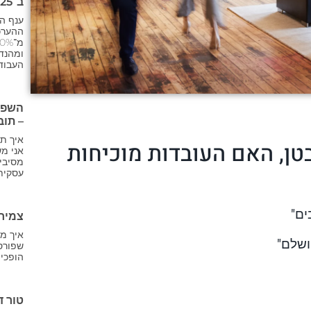
ב־2025
ענף ה
ההערכו
ומהנד
העבוד
השפעת
– תוב
איך תה
טן, האם העובדות מוכיחות
אני מ
מסיבי"
עסקית
ים"
צמיח
איך מ
ושלם"
שפורסם
הופכי
טור ד