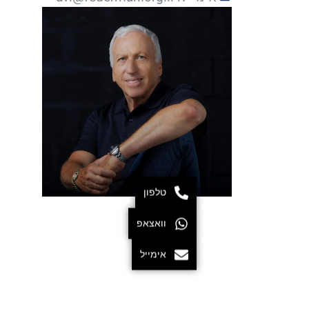
טלפון
וואצאפ
אימייל