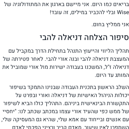
בריאים כמו היום. אני מיישם בארגון את המתודולוגיה של
Wise ובלי להכביר במילים, זה עובד!
אני ממליץ בחום.
סיפור הצלחה דניאלה להבי
תהליך הליווי והייעוץ התנהל בתחילת הדרך במקביל עם
המעצבת דניאלה להבי ובנה אורי להבי. לאחר פטירתה של
דניאלה ז"ל, המשכנו בעבודה ישירות מול אורי שמוביל את
המותג עד היום.
השלב הראשון בתכנית העבודה שבנינו התמקד בשיפור
יכולות הניהול האישיות של דניאלה ואורי ובפרט על
התקשורת הבינאישית ביניהם. התהליך כולו הביא לשיפור
של ממש כפי שהעיד אורי עצמו במכתב שכתב לנו: "יחסיי
עם אנשים ובייחוד עם אמא שלי, שהיא גם המעסיקה שלי,
השתפרו לאין שיעור. מאדם קריר ורציני הפכתי לאדם